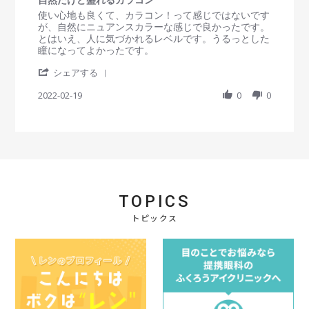
0
n
e
3
g
s
R
r
使い心地も良くて、カラコン！って感じではないです
2
w
0
素
t
e
e
が、自然にニュアンスカラーな感じで良かったです。
0
b
M
早
a
v
v
とはいえ、人に気づかれるレベルです。うるっとした
2
y
a
い
r
i
i
瞳になってよかったです。
4
会
y
対
r
e
e
員
2
応
'
a
w
w
シェアする
o
0
S
t
b
s
n
2
h
2022-02-19
i
0
0
y
t
3
2
a
n
会
a
0
r
g
員
t
M
e
o
i
a
R
n
n
y
e
1
g
2
v
9
自
0
i
F
然
2
e
e
だ
2
TOPICS
w
b
け
b
2
ど
トピックス
y
0
盛
会
2
れ
員
2
る
o
カ
n
ラ
1
コ
9
ン
F