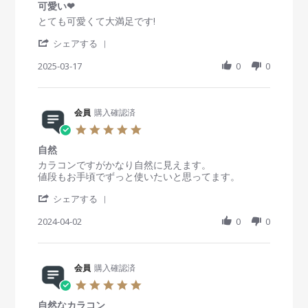
n
i
1
g
可愛い❤
0
2
e
1
色
s
R
r
とても可愛くて大満足です!
0
w
A
味
t
e
e
2
b
p
が
'
a
v
v
シェアする
5
y
r
全
S
r
i
i
会
2
然
h
2025-03-17
r
0
0
e
e
員
0
違
a
a
w
w
o
2
う
r
t
b
s
n
5
e
i
y
t
1
R
会員
購入確認済
n
会
a
1
e
g
員
t
5
A
v
o
i
.
p
i
n
n
自然
0
r
e
1
g
s
R
r
カラコンですがかなり自然に見えます。
2
w
7
可
t
e
e
値段もお手頃でずっと使いたいと思ってます。
0
b
M
愛
a
v
v
2
y
a
い
'
r
i
i
シェアする
5
会
r
❤
S
r
e
e
員
2
h
2024-04-02
a
0
0
w
w
o
0
a
t
b
s
n
2
r
i
y
t
1
5
e
n
会
a
7
R
会員
購入確認済
g
員
t
M
e
o
i
5
a
v
n
n
.
r
i
2
g
自然なカラコン
0