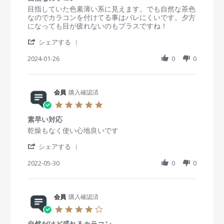
2
e
A
自
s
R
r
目指していた色素薄い系に見えます。でも自然な茶色
0
w
p
然
t
e
e
なのでカラコンを付けてる事はバレにくいです。夕方
2
b
r
a
v
v
になっても目が疲れないのもプラスですね！
5
y
2
r
i
i
会
0
'
r
e
e
シェアする
員
2
S
a
w
w
o
4
h
2024-01-26
t
0
0
b
s
n
a
i
y
t
2
r
n
会
a
A
e
g
員
t
p
R
会員
購入確認済
o
i
r
e
n
n
5
2
v
2
g
.
0
i
6
自
素早い対応
0
2
e
J
然
s
R
r
乾燥もなく使い心地良いです
4
w
a
な
t
e
e
b
n
カ
'
a
v
v
シェアする
y
2
ラ
S
r
i
i
会
0
コ
h
2022-05-30
r
0
0
e
e
員
2
ン
a
a
w
w
o
4
r
t
b
s
n
e
i
y
t
2
R
会員
購入確認済
n
会
a
6
e
g
員
t
4
J
v
o
i
.
a
i
n
n
自然だけど盛れるカラコン