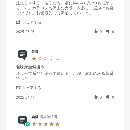
s
R
r
注文しやすく 届くのも非常に早いのでいつも助かっ
t
e
e
てます。カラコンも沢山のカラーがあり 選ぶのも楽
a
v
v
しいです。お値段的にも満足しています。
r
i
i
'
r
e
e
シェアする
S
a
w
w
h
2025-06-15
t
0
0
b
s
a
i
y
t
r
n
会
a
e
g
員
t
R
会員
o
i
e
n
n
1
v
1
g
.
i
5
大
色味が全然違う
0
e
J
変
s
R
r
オリーブ系だと思って買いましたが、赤みのある茶系
w
u
t
e
e
でした。
b
n
満
a
v
v
y
2
足
'
r
i
i
シェアする
会
0
S
r
e
e
員
2
h
2025-04-11
a
0
0
w
w
o
5
a
t
b
s
n
r
i
y
t
1
e
n
会
a
5
R
会員
購入確認済
g
員
t
J
e
o
i
5
u
v
n
n
.