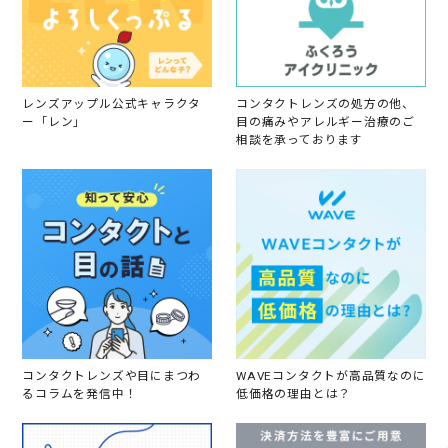
e
b
2
0
2
2
レンズアップル公式キャラクタ
コンタクトレンズの処方の他、
ー「レン」
目の痛みやアレルギー治療のご
相談を承っております
コンタクトレンズや目にまつわ
WAVEコンタクトが高品質なのに
るコラムを発信中！
低価格の理由とは？