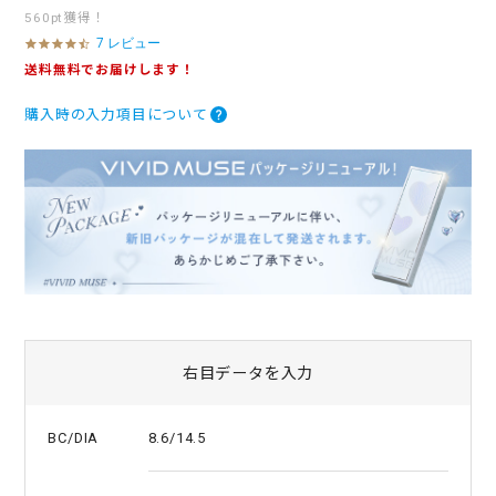
560pt獲得！
7 レビュー
4
.
送料無料でお届けします！
3
s
購入時の入力項目について
t
a
r
r
a
t
i
n
g
右目データを入力
8.6/14.5
BC/DIA