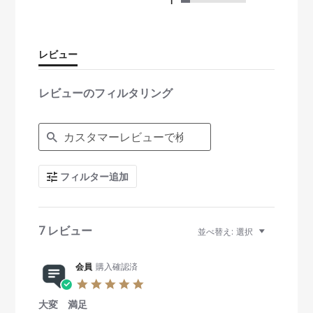
s
1
t
a
r
r
レビュー
a
t
i
レビューのフィルタリング
n
g
S
e
a
r
c
フィルター追加
h
R
e
v
i
7 レビュー
並べ替え:
選択
e
w
s
会員
購入確認済
5
.
大変 満足
0