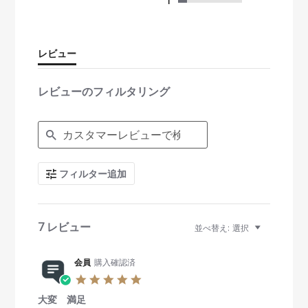
s
1
t
a
r
r
レビュー
a
t
i
レビューのフィルタリング
n
g
S
e
a
r
c
フィルター追加
h
R
e
v
i
7 レビュー
並べ替え:
選択
e
w
s
会員
購入確認済
5
.
大変 満足
0