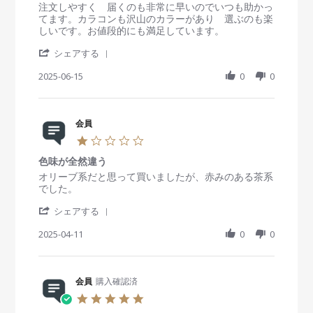
s
R
r
注文しやすく 届くのも非常に早いのでいつも助かっ
t
e
e
てます。カラコンも沢山のカラーがあり 選ぶのも楽
a
v
v
しいです。お値段的にも満足しています。
r
i
i
'
r
e
e
シェアする
S
a
w
w
h
2025-06-15
t
0
0
b
s
a
i
y
t
r
n
会
a
e
g
員
t
R
会員
o
i
e
n
n
1
v
1
g
.
i
5
大
色味が全然違う
0
e
J
変
s
R
r
オリーブ系だと思って買いましたが、赤みのある茶系
w
u
t
e
e
でした。
b
n
満
a
v
v
y
2
足
'
r
i
i
シェアする
会
0
S
r
e
e
員
2
h
2025-04-11
a
0
0
w
w
o
5
a
t
b
s
n
r
i
y
t
1
e
n
会
a
5
R
会員
購入確認済
g
員
t
J
e
o
i
5
u
v
n
n
.