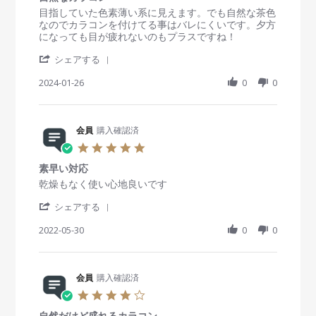
2
e
A
自
s
R
r
目指していた色素薄い系に見えます。でも自然な茶色
0
w
p
然
t
e
e
なのでカラコンを付けてる事はバレにくいです。夕方
2
b
r
a
v
v
になっても目が疲れないのもプラスですね！
5
y
2
r
i
i
会
0
'
r
e
e
シェアする
員
2
S
a
w
w
o
4
h
2024-01-26
t
0
0
b
s
n
a
i
y
t
2
r
n
会
a
A
e
g
員
t
p
R
会員
購入確認済
o
i
r
e
n
n
5
2
v
2
g
.
0
i
6
自
素早い対応
0
2
e
J
然
s
R
r
乾燥もなく使い心地良いです
4
w
a
な
t
e
e
b
n
カ
'
a
v
v
シェアする
y
2
ラ
S
r
i
i
会
0
コ
h
2022-05-30
r
0
0
e
e
員
2
ン
a
a
w
w
o
4
r
t
b
s
n
e
i
y
t
2
R
会員
購入確認済
n
会
a
6
e
g
員
t
4
J
v
o
i
.
a
i
n
n
自然だけど盛れるカラコン