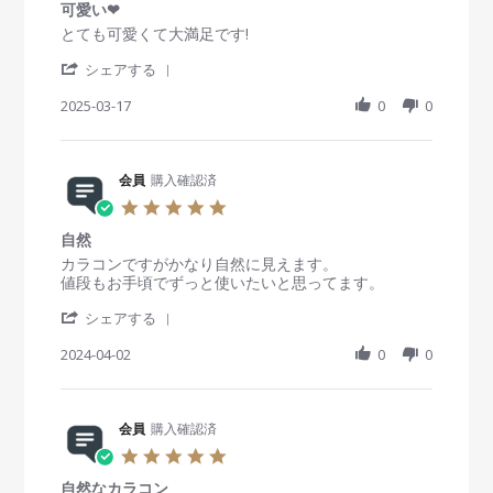
n
i
1
g
可愛い❤
0
2
e
1
色
s
R
r
とても可愛くて大満足です!
0
w
A
味
t
e
e
2
b
p
が
'
a
v
v
シェアする
5
y
r
全
S
r
i
i
会
2
然
h
2025-03-17
r
0
0
e
e
員
0
違
a
a
w
w
o
2
う
r
t
b
s
n
5
e
i
y
t
1
R
会員
購入確認済
n
会
a
1
e
g
員
t
5
A
v
o
i
.
p
i
n
n
自然
0
r
e
1
g
s
R
r
カラコンですがかなり自然に見えます。
2
w
7
可
t
e
e
値段もお手頃でずっと使いたいと思ってます。
0
b
M
愛
a
v
v
2
y
a
い
'
r
i
i
シェアする
5
会
r
❤
S
r
e
e
員
2
h
2024-04-02
a
0
0
w
w
o
0
a
t
b
s
n
2
r
i
y
t
1
5
e
n
会
a
7
R
会員
購入確認済
g
員
t
M
e
o
i
5
a
v
n
n
.
r
i
2
g
自然なカラコン
0