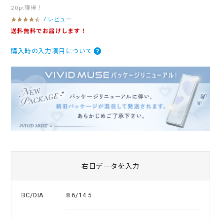
20pt獲得！
7 レビュー
4
.
送料無料でお届けします！
3
s
購入時の入力項目について
t
a
r
r
a
t
i
n
g
右目データを入力
8.6/14.5
BC/DIA