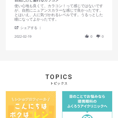
0
n
e
3
g
s
R
r
使い心地も良くて、カラコン！って感じではないです
2
w
0
素
t
e
e
が、自然にニュアンスカラーな感じで良かったです。
0
b
M
早
a
v
v
とはいえ、人に気づかれるレベルです。うるっとした
2
y
a
い
r
i
i
瞳になってよかったです。
4
会
y
対
r
e
e
員
2
応
'
a
w
w
シェアする
o
0
S
t
b
s
n
2
h
2022-02-19
i
0
0
y
t
3
2
a
n
会
a
0
r
g
員
t
M
e
o
i
a
R
n
n
y
e
1
g
2
v
9
自
0
i
F
然
2
e
e
だ
2
TOPICS
w
b
け
b
2
ど
トピックス
y
0
盛
会
2
れ
員
2
る
o
カ
n
ラ
1
コ
9
ン
F