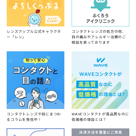
e
b
2
0
2
2
レンズアップル公式キャラクタ
コンタクトレンズの処方の他、
ー「レン」
目の痛みやアレルギー治療のご
相談を承っております
コンタクトレンズや目にまつわ
WAVEコンタクトが高品質なのに
るコラムを発信中！
低価格の理由とは？