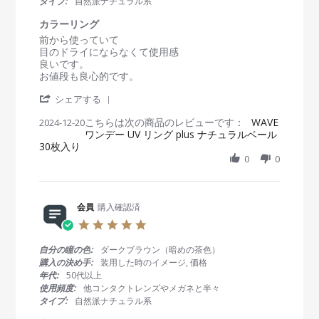
タイプ:
自然派ナチュラル系
n
5
ズ
r
1
a
カラーリング
2
t
R
r
前から使っていて
F
i
e
e
目のドライにならなくて使用感
e
n
v
v
良いです。
b
g
i
i
お値段も良心的です。
2
e
e
0
'
w
w
シェアする
2
S
b
s
5
こちらは次の商品のレビューです：
h
WAVE
2024-12-20
y
t
ワンデー UV リング plus ナチュラルベール
a
会
a
30枚入り
r
員
t
e
0
0
o
i
R
n
n
e
2
g
v
0
カ
i
会員
購入確認済
D
ラ
e
e
ー
5
w
c
リ
.
b
2
ン
0
自分の瞳の色:
ダークブラウン（暗めの茶色）
y
0
グ
s
購入の決め手:
装用した時のイメージ, 価格
会
2
t
年代:
50代以上
員
4
a
使用頻度:
他コンタクトレンズやメガネと半々
o
r
タイプ:
自然派ナチュラル系
n
r
2