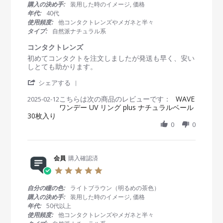
e
や
s
購入の決め手:
装用した時のイメージ, 価格
会
b
す
t
年代:
40代
員
2
い
a
使用頻度:
他コンタクトレンズやメガネと半々
o
0
r
タイプ:
自然派ナチュラル系
n
2
r
2
5
a
コンタクトレンズ
3
t
R
r
初めてコンタクトを注文しましたが発送も早く、安い
F
i
e
e
しとても助かります。
e
n
v
v
b
g
'
i
i
シェアする
2
S
e
e
0
こちらは次の商品のレビューです：
h
WAVE
2025-02-12
w
w
2
ワンデー UV リング plus ナチュラルベール
a
b
s
5
30枚入り
r
y
t
e
0
0
会
a
R
員
t
e
o
i
v
n
n
i
会員
購入確認済
1
g
e
2
コ
5
w
F
ン
.
b
e
タ
0
自分の瞳の色:
ライトブラウン（明るめの茶色）
y
b
ク
s
購入の決め手:
装用した時のイメージ, 価格
会
2
ト
t
年代:
50代以上
員
0
レ
a
使用頻度:
他コンタクトレンズやメガネと半々
o
2
ン
r