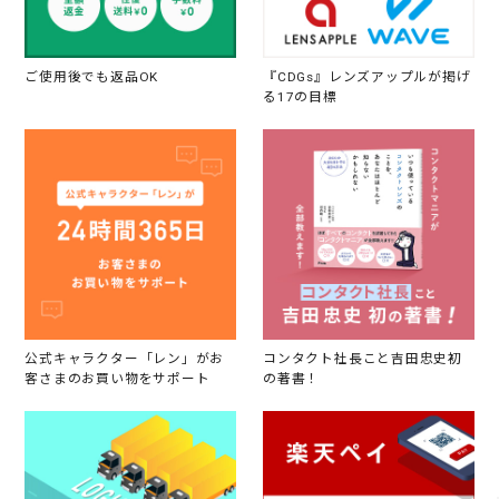
ご使用後でも返品OK
『CDGs』レンズアップルが掲げ
る17の目標
公式キャラクター「レン」がお
コンタクト社長こと吉田忠史初
客さまのお買い物をサポート
の著書！