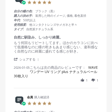
5
.
0
自分の瞳の色:
ブラック（黒）
s
購入の決め手:
装用した時のイメージ, 価格, 着色直径
t
年代:
50代以上
a
使用頻度:
他コンタクトレンズやメガネと半々
r
タイプ:
自然派ナチュラル系
r
a
自然に馴染み、しっかり綺麗。
t
R
r
もう何回もリピートしてます。ほかのカラコンに比べ
i
e
e
て低価格なのに瞳の乾きもあまり感じない、違和感な
n
v
v
く自然なのに綺麗に盛れてる感じが好き。
g
i
i
'
e
e
シェアする
S
w
w
こちらは次の商品のレビューです：
h
WAVE
2026-01-05
b
s
ワンデー UV リング plus ナチュラルベール
a
y
t
30枚入り
r
会
a
e
1
1
員
t
R
o
i
e
n
n
v
5
g
i
会員
購入確認済
J
自
e
a
然
5
w
n
に
.
b
2
馴
0