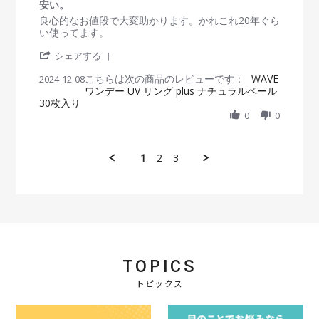
a
安い。
0
t
R
r
良心的なお値段で大変助かります。かれこれ20年ぐら
D
i
e
e
い使ってます。
e
n
v
v
c
g
'
i
i
シェアする
2
S
e
e
0
こちらは次の商品のレビューです：
h
WAVE
2024-12-08
w
w
2
ワンデー UV リング plus ナチュラルベール
a
b
s
4
30枚入り
r
y
t
e
0
0
会
a
R
員
t
e
o
i
v
n
n
1
2
3
i
8
g
e
D
安
w
e
い
b
c
。
y
2
会
0
員
2
o
4
n
TOPICS
8
D
トピックス
e
c