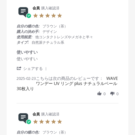
v
1
g
i
会員
購入確認済
6
す
e
A
ご
5
w
p
く
.
b
r
好
0
自分の瞳の色:
ブラウン（茶）
y
2
き
s
購入の決め手:
デザイン
会
0
で
t
使用頻度:
他コンタクトレンズやメガネと半々
員
2
す
a
タイプ:
自然派ナチュラル系
o
5
r
n
r
使いやすい
1
a
R
r
使いやすい
6
t
e
e
A
i
'
v
v
シェアする
p
n
S
i
i
r
g
こちらは次の商品のレビューです：
h
WAVE
2025-02-23
e
e
2
ワンデー UV リング plus ナチュラルベール
a
w
w
0
30枚入り
r
b
s
2
e
0
0
y
t
5
R
会
a
e
員
t
v
o
i
i
会員
購入確認済
n
n
e
2
g
5
w
3
使
.
b
F
い
0
自分の瞳の色:
ブラウン（茶）
y