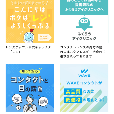
2
0
2
4
レンズアップル公式キャラクタ
コンタクトレンズの処方の他、
ー「レン」
目の痛みやアレルギー治療のご
相談を承っております