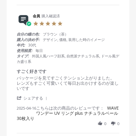
R
n
n
2
e
1
g
5
v
4
J
i
会員
購入確認済
M
U
e
a
J
5
w
y
U
.
b
2
に
0
自分の瞳の色:
ブラウン（茶）
y
0
負
s
購入の決め手:
デザイン, 価格, 装用した時のイメージ
会
2
け
t
年代:
30代
員
5
な
a
使用頻度:
毎日
o
い
r
タイプ:
外国人風ハーフ顔系, 自然派ナチュラル系, ドール風デ
n
😁
r
カ盛り系
1
a
4
t
すごく好きです
M
i
R
r
パッケージを見てすごくテンション上がりました。
a
n
e
e
レンズもすごく可愛いくて毎日お出かけするのが楽し
y
g
v
v
いです
2
i
i
0
'
e
e
シェアする
2
S
w
w
5
こちらは次の商品のレビューです：
h
WAVE
2025-04-16
b
s
ワンデー UV リング plus ナチュラルベール
a
y
t
30枚入り
r
会
a
e
0
0
員
t
R
o
i
e
n
n