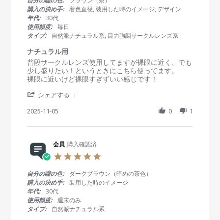
自分の瞳の色:
ブラウン（茶）
y
0
染
s
購入の決め手:
着色直径, 装用した時のイメージ, デザイン
会
2
み
t
年代:
30代
員
6
、
a
使用頻度:
毎日
o
し
r
タイプ:
自然派ナチュラル系, 目力強調サークルレンズ系
n
っ
r
5
か
a
ナチュラル用
J
り
t
R
r
普段サークルレンズ使用してますが裸眼に近く、でも
a
綺
i
e
e
少し盛りたい！というときにこちら使ってます。
n
麗
n
v
v
裸眼に近いけど裸眼すぎずいい感じです！
2
。
g
i
i
0
'
e
e
シェアする
2
S
w
w
6
h
2025-11-05
0
1
b
s
a
y
t
r
会
a
e
員
t
R
会員
購入確認済
o
i
e
n
n
5
v
5
g
.
i
N
ナ
0
自分の瞳の色:
ダークブラウン（暗めの茶色）
e
o
チ
s
購入の決め手:
装用した時のイメージ
w
v
ュ
t
年代:
30代
b
2
ラ
a
使用頻度:
週末のみ
y
0
ル
r
タイプ:
自然派ナチュラル系
会
2
用
r
員