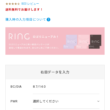
803 レビュー
4
.
送料無料でお届けします！
5
s
購入時の入力項目について
t
a
r
r
a
t
i
n
g
右目データを入力
8.7/14.0
BC/DIA
PWR