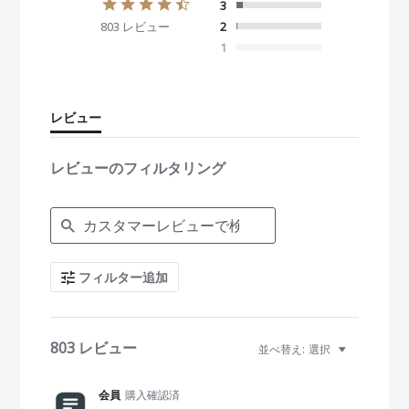
4
3
.
803 レビュー
2
5
s
1
t
a
r
r
レビュー
a
t
i
レビューのフィルタリング
n
g
S
e
a
r
c
フィルター追加
h
R
e
v
i
803 レビュー
並べ替え:
選択
e
w
s
会員
購入確認済