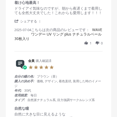
5
a
着け心地最高！
o
t
R
r
ドライアイ気味なのですが、朝から夜遅くまで着用し
n
i
e
e
ても全然大丈夫でした！これからも愛用します！！！
5
n
v
v
N
g
'
i
i
シェアする
o
S
e
e
v
こちらは次の商品のレビューです：
h
WAVE
2025-07-04
w
w
2
ワンデー UV リング plus ナチュラルベール
a
b
s
0
30枚入り
r
y
t
2
e
1
0
会
a
5
R
員
t
e
o
i
v
n
n
i
会員
購入確認済
4
g
e
J
着
5
w
u
け
.
b
l
心
0
自分の瞳の色:
ブラウン（茶）
y
2
地
s
購入の決め手:
価格, デザイン, 着色直径, 装用した時のイメー
会
0
最
t
ジ
員
2
高
a
年代:
30代
o
5
！
r
使用頻度:
毎日
n
r
タイプ:
自然派ナチュラル系, 目力強調サークルレンズ系
4
a
J
t
自然な瞳
u
i
R
r
自然に大きな目に見えるような
l
n