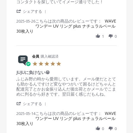
e
e
コンタクトを探していてイメージ通りでした！
2
g
v
v
0
'
i
i
シェアする
2
S
e
e
5
こちらは次の商品のレビューです：
h
WAVE
2025-05-26
w
w
ワンデー UV リング plus ナチュラルベール
a
b
s
30枚入り
r
y
t
e
1
0
会
a
R
員
t
e
o
i
v
n
n
i
会員
購入確認済
2
g
e
6
自
5
w
M
然
.
b
a
な
JUJUに負けない😁
0
y
y
瞳
s
R
r
ふじみ野の時から愛用しています。メール便だととて
会
2
t
e
e
も助かるんですけど変なやつがいて困るけどちゃんと
員
0
a
v
v
配達完了とかお金振り込んだ後出荷とかメールでこま
o
2
r
i
i
めに判るから好きです。翌日届く感じだもんね。
n
5
r
e
e
2
'
a
w
w
シェアする
6
S
t
b
s
M
こちらは次の商品のレビューです：
h
WAVE
2025-05-14
i
y
t
a
ワンデー UV リング plus ナチュラルベール
a
n
会
a
y
30枚入り
r
g
員
t
2
e
0
0
o
i
0