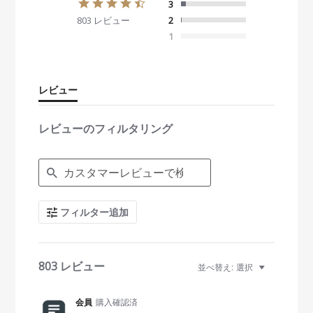
4
3
.
803 レビュー
2
5
s
1
t
a
r
r
レビュー
a
t
i
レビューのフィルタリング
n
g
S
e
a
r
c
フィルター追加
h
R
e
v
i
803 レビュー
並べ替え:
選択
e
w
s
会員
購入確認済