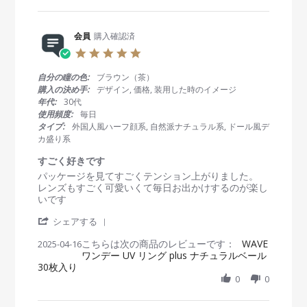
R
n
n
2
e
1
g
5
v
4
J
i
会員
購入確認済
M
U
e
a
J
5
w
y
U
.
b
2
に
0
自分の瞳の色:
ブラウン（茶）
y
0
負
s
購入の決め手:
デザイン, 価格, 装用した時のイメージ
会
2
け
t
年代:
30代
員
5
な
a
使用頻度:
毎日
o
い
r
タイプ:
外国人風ハーフ顔系, 自然派ナチュラル系, ドール風デ
n
😁
r
カ盛り系
1
a
4
t
すごく好きです
M
i
R
r
パッケージを見てすごくテンション上がりました。
a
n
e
e
レンズもすごく可愛いくて毎日お出かけするのが楽し
y
g
v
v
いです
2
i
i
0
'
e
e
シェアする
2
S
w
w
5
こちらは次の商品のレビューです：
h
WAVE
2025-04-16
b
s
ワンデー UV リング plus ナチュラルベール
a
y
t
30枚入り
r
会
a
e
0
0
員
t
R
o
i
e
n
n