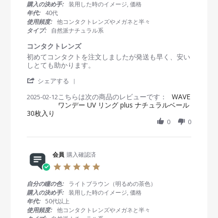
e
や
s
購入の決め手:
装用した時のイメージ, 価格
会
b
す
t
年代:
40代
員
2
い
a
使用頻度:
他コンタクトレンズやメガネと半々
o
0
r
タイプ:
自然派ナチュラル系
n
2
r
2
5
a
コンタクトレンズ
3
t
R
r
初めてコンタクトを注文しましたが発送も早く、安い
F
i
e
e
しとても助かります。
e
n
v
v
b
g
'
i
i
シェアする
2
S
e
e
0
こちらは次の商品のレビューです：
h
WAVE
2025-02-12
w
w
2
ワンデー UV リング plus ナチュラルベール
a
b
s
5
30枚入り
r
y
t
e
0
0
会
a
R
員
t
e
o
i
v
n
n
i
会員
購入確認済
1
g
e
2
コ
5
w
F
ン
.
b
e
タ
0
自分の瞳の色:
ライトブラウン（明るめの茶色）
y
b
ク
s
購入の決め手:
装用した時のイメージ, 価格
会
2
ト
t
年代:
50代以上
員
0
レ
a
使用頻度:
他コンタクトレンズやメガネと半々
o
2
ン
r