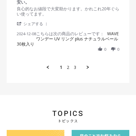
a
安い。
0
t
R
r
良心的なお値段で大変助かります。かれこれ20年ぐら
D
i
e
e
い使ってます。
e
n
v
v
c
g
'
i
i
シェアする
2
S
e
e
0
こちらは次の商品のレビューです：
h
WAVE
2024-12-08
w
w
2
ワンデー UV リング plus ナチュラルベール
a
b
s
4
30枚入り
r
y
t
e
0
0
会
a
R
員
t
e
o
i
v
n
n
1
2
3
i
8
g
e
D
安
w
e
い
b
c
。
y
2
会
0
員
2
o
4
n
TOPICS
8
D
トピックス
e
c