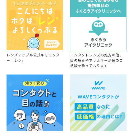
2
0
2
4
レンズアップル公式キャラクタ
コンタクトレンズの処方の他、
ー「レン」
目の痛みやアレルギー治療のご
相談を承っております