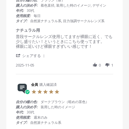
自分の瞳の色:
ブラウン（茶）
y
0
染
s
購入の決め手:
着色直径, 装用した時のイメージ, デザイン
会
2
み
t
年代:
30代
員
6
、
a
使用頻度:
毎日
o
し
r
タイプ:
自然派ナチュラル系, 目力強調サークルレンズ系
n
っ
r
5
か
a
ナチュラル用
J
り
t
R
r
普段サークルレンズ使用してますが裸眼に近く、でも
a
綺
i
e
e
少し盛りたい！というときにこちら使ってます。
n
麗
n
v
v
裸眼に近いけど裸眼すぎずいい感じです！
2
。
g
i
i
0
'
e
e
シェアする
2
S
w
w
6
h
2025-11-05
0
1
b
s
a
y
t
r
会
a
e
員
t
R
会員
購入確認済
o
i
e
n
n
5
v
5
g
.
i
N
ナ
0
自分の瞳の色:
ダークブラウン（暗めの茶色）
e
o
チ
s
購入の決め手:
装用した時のイメージ
w
v
ュ
t
年代:
30代
b
2
ラ
a
使用頻度:
週末のみ
y
0
ル
r
タイプ:
自然派ナチュラル系
会
2
用
r
員