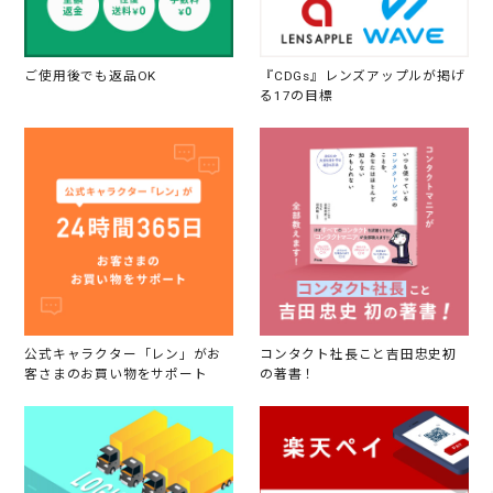
ご使用後でも返品OK
『CDGs』レンズアップルが掲げ
る17の目標
公式キャラクター「レン」がお
コンタクト社長こと吉田忠史初
客さまのお買い物をサポート
の著書！