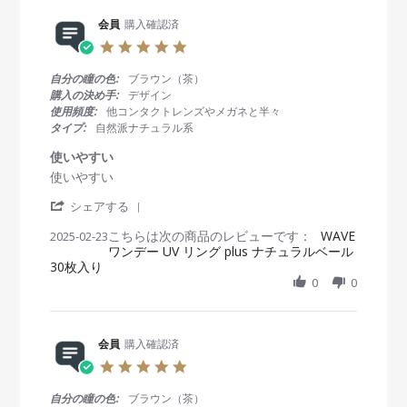
v
1
g
i
会員
購入確認済
6
す
e
A
ご
5
w
p
く
.
b
r
好
0
自分の瞳の色:
ブラウン（茶）
y
2
き
s
購入の決め手:
デザイン
会
0
で
t
使用頻度:
他コンタクトレンズやメガネと半々
員
2
す
a
タイプ:
自然派ナチュラル系
o
5
r
n
r
使いやすい
1
a
R
r
使いやすい
6
t
e
e
A
i
'
v
v
シェアする
p
n
S
i
i
r
g
こちらは次の商品のレビューです：
h
WAVE
2025-02-23
e
e
2
ワンデー UV リング plus ナチュラルベール
a
w
w
0
30枚入り
r
b
s
2
e
0
0
y
t
5
R
会
a
e
員
t
v
o
i
i
会員
購入確認済
n
n
e
2
g
5
w
3
使
.
b
F
い
0
自分の瞳の色:
ブラウン（茶）
y