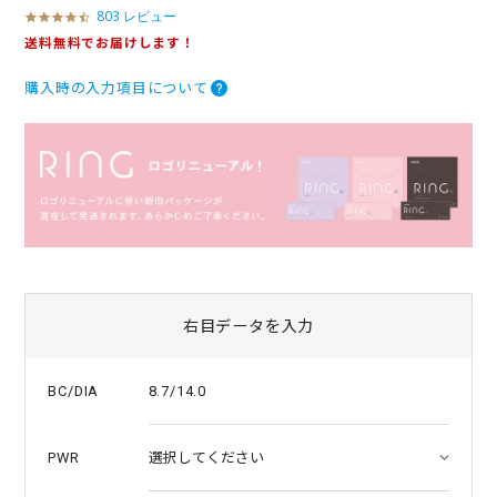
803 レビュー
4
.
送料無料でお届けします！
5
s
購入時の入力項目について
t
a
r
r
a
t
i
n
g
右目データを入力
8.7/14.0
BC/DIA
PWR