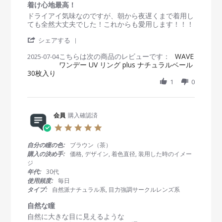
5
a
着け心地最高！
o
t
R
r
ドライアイ気味なのですが、朝から夜遅くまで着用し
n
i
e
e
ても全然大丈夫でした！これからも愛用します！！！
5
n
v
v
N
g
'
i
i
シェアする
o
S
e
e
v
こちらは次の商品のレビューです：
h
WAVE
2025-07-04
w
w
2
ワンデー UV リング plus ナチュラルベール
a
b
s
0
30枚入り
r
y
t
2
e
1
0
会
a
5
R
員
t
e
o
i
v
n
n
i
会員
購入確認済
4
g
e
J
着
5
w
u
け
.
b
l
心
0
自分の瞳の色:
ブラウン（茶）
y
2
地
s
購入の決め手:
価格, デザイン, 着色直径, 装用した時のイメー
会
0
最
t
ジ
員
2
高
a
年代:
30代
o
5
！
r
使用頻度:
毎日
n
r
タイプ:
自然派ナチュラル系, 目力強調サークルレンズ系
4
a
J
t
自然な瞳
u
i
R
r
自然に大きな目に見えるような
l
n