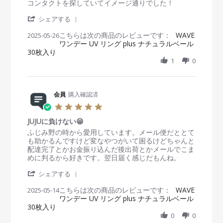
e
e
コンタクトを探していてイメージ通りでした！
2
g
v
v
0
'
i
i
シェアする
2
S
e
e
5
こちらは次の商品のレビューです：
h
WAVE
2025-05-26
w
w
ワンデー UV リング plus ナチュラルベール
a
b
s
30枚入り
r
y
t
e
1
0
会
a
R
員
t
e
o
i
v
n
n
i
会員
購入確認済
2
g
e
6
自
5
w
M
然
.
b
a
な
JUJUに負けない😁
0
y
y
瞳
s
R
r
ふじみ野の時から愛用しています。メール便だととて
会
2
t
e
e
も助かるんですけど変なやつがいて困るけどちゃんと
員
0
a
v
v
配達完了とかお金振り込んだ後出荷とかメールでこま
o
2
r
i
i
めに判るから好きです。翌日届く感じだもんね。
n
5
r
e
e
2
'
a
w
w
シェアする
6
S
t
b
s
M
こちらは次の商品のレビューです：
h
WAVE
2025-05-14
i
y
t
a
ワンデー UV リング plus ナチュラルベール
a
n
会
a
y
30枚入り
r
g
員
t
2
e
0
0
o
i
0