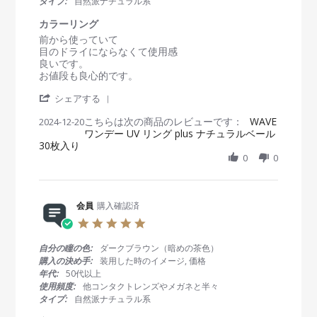
タイプ:
自然派ナチュラル系
n
5
ズ
r
1
a
カラーリング
2
t
R
r
前から使っていて
F
i
e
e
目のドライにならなくて使用感
e
n
v
v
良いです。
b
g
i
i
お値段も良心的です。
2
e
e
0
'
w
w
シェアする
2
S
b
s
5
こちらは次の商品のレビューです：
h
WAVE
2024-12-20
y
t
ワンデー UV リング plus ナチュラルベール
a
会
a
30枚入り
r
員
t
e
0
0
o
i
R
n
n
e
2
g
v
0
カ
i
会員
購入確認済
D
ラ
e
e
ー
5
w
c
リ
.
b
2
ン
0
自分の瞳の色:
ダークブラウン（暗めの茶色）
y
0
グ
s
購入の決め手:
装用した時のイメージ, 価格
会
2
t
年代:
50代以上
員
4
a
使用頻度:
他コンタクトレンズやメガネと半々
o
r
タイプ:
自然派ナチュラル系
n
r
2