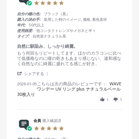
5
.
0
自分の瞳の色:
ブラック（黒）
s
購入の決め手:
装用した時のイメージ, 価格, 着色直径
t
年代:
50代以上
a
使用頻度:
他コンタクトレンズやメガネと半々
r
タイプ:
自然派ナチュラル系
r
a
自然に馴染み、しっかり綺麗。
t
R
r
もう何回もリピートしてます。ほかのカラコンに比べ
i
e
e
て低価格なのに瞳の乾きもあまり感じない、違和感な
n
v
v
く自然なのに綺麗に盛れてる感じが好き。
g
i
i
'
e
e
シェアする
S
w
w
こちらは次の商品のレビューです：
h
WAVE
2026-01-05
b
s
ワンデー UV リング plus ナチュラルベール
a
y
t
30枚入り
r
会
a
e
1
1
員
t
R
o
i
e
n
n
v
5
g
i
会員
購入確認済
J
自
e
a
然
5
w
n
に
.
b
2
馴
0