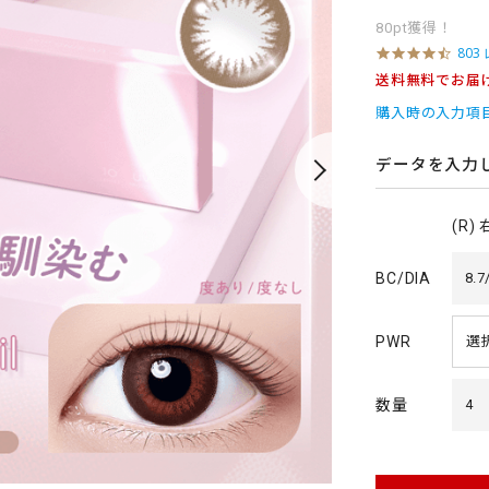
80pt獲得！
4
803
.
送料無料でお届
5
s
購入時の入力項
t
a
r
データを入力
r
a
t
(R)
i
n
g
BC/DIA
8.7
PWR
数量
4