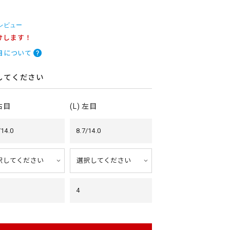
 レビュー
けします！
目について
してください
 右目
(L) 左目
/14.0
8.7/14.0
4