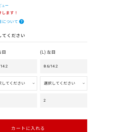
ビュー
けします！
目について
してください
 右目
(L) 左目
/14.2
8.6/14.2
2
カートに入れる