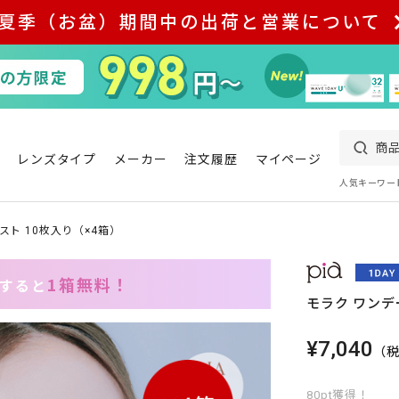
夏季（お盆）期間中の出荷と営業について
レンズタイプ
メーカー
注文履歴
マイページ
人気キーワー
スト 10枚入り（×4箱）
1箱無料！
入すると
モラク ワンデ
¥7,040
（
80pt獲得！