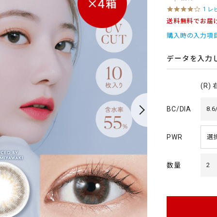
4
1 レ
.
送料無料でお届
0
s
購入時の入力項
t
a
r
データを入力
r
a
t
(R)
i
n
g
BC/DIA
8.6
PWR
数量
2