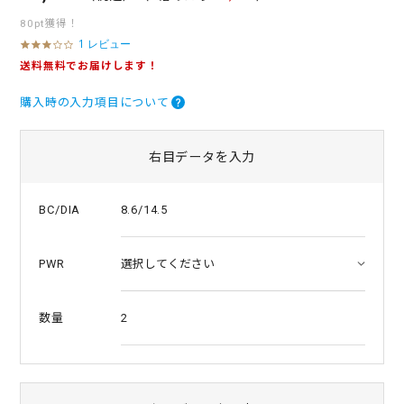
80pt獲得！
1 レビュー
3
.
送料無料でお届けします！
0
s
購入時の入力項目について
t
a
r
r
右目データを入力
a
t
i
8.6/14.5
BC/DIA
n
g
PWR
2
数量