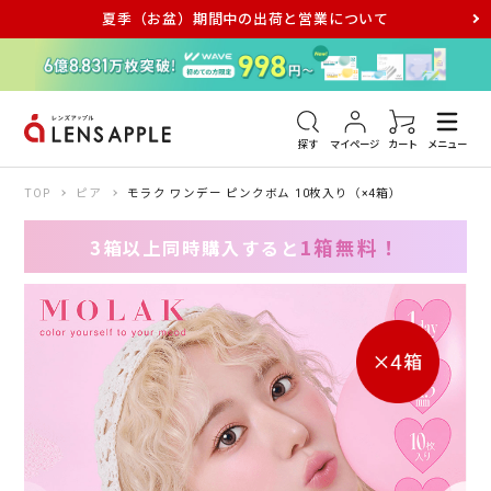
夏季（お盆）期間中の出荷と営業について
アキュビュー
メダリスト
メガネ
探す
マイページ
カート
メニュー
TOP
ピア
モラク ワンデー ピンクボム 10枚入り（×4箱）
1箱無料！
3箱以上同時購入すると