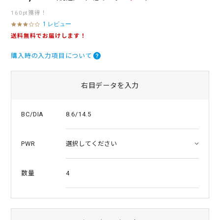
160pt獲得！
1 レビュー
3
.
送料無料でお届けします！
0
s
購入時の入力項目について
t
a
r
r
右目データを入力
a
t
i
8.6/14.5
BC/DIA
n
g
PWR
4
数量