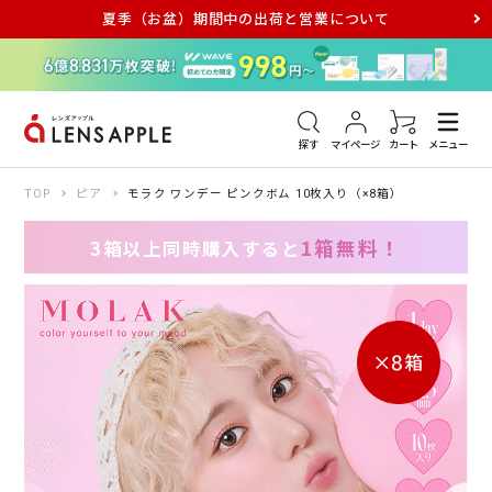
夏季（お盆）期間中の出荷と営業について
アキュビュー
メダリスト
メガネ
探す
マイページ
カート
メニュー
TOP
ピア
モラク ワンデー ピンクボム 10枚入り（×8箱）
1箱無料！
3箱以上同時購入すると