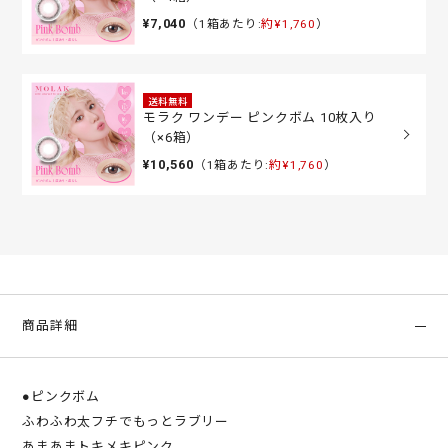
¥7,040
（1箱あたり:
約¥1,760
）
送料無料
モラク ワンデー ピンクボム 10枚入り
（×6箱）
¥10,560
（1箱あたり:
約¥1,760
）
商品詳細
●ピンクボム
ふわふわ太フチでもっとラブリー
あまあまトキメキピンク