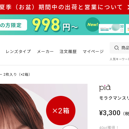
夏季（お盆）期間中の出荷と営業について
レンズタイプ
メーカー
注文履歴
マイページ
人気キーワー
 2枚入り（×2箱）
モラクマンスリ
¥3,300
（
40pt獲得！