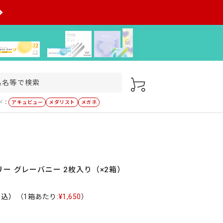
ド：
アキュビュー
メダリスト
メガネ
ー グレーバニー 2枚入り（×2箱）
税込）
（1箱あたり:
¥1,650
）