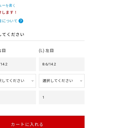
ューを書く
けします！
目について
してください
 右目
(L) 左目
/14.2
8.6/14.2
1
カートに入れる