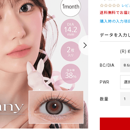
0
レビ
.
送料無料でお届
0
s
購入時の入力項
t
a
r
データを入力
r
a
t
(R)
i
n
g
BC/DIA
8.6
PWR
数量
1