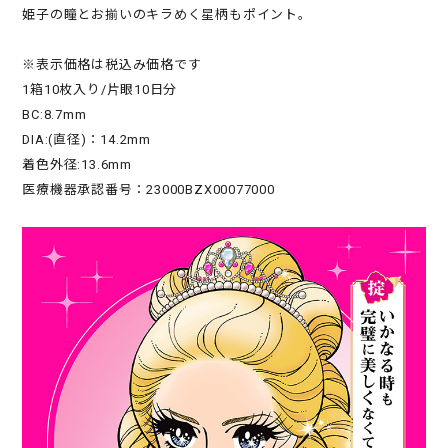
姫子の瞳とお揃いのキラめく星柄もポイント。
※表示価格は税込み価格です
1箱10枚入り/片眼10日分
BC:8.7mm
DIA:(直径)：14.2mm
着色外径:13.6mm
医療機器承認番号：23000BZX00077000