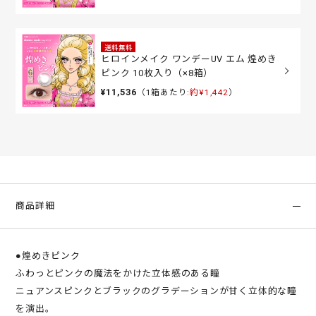
送料無料
ヒロインメイク ワンデーUV エム 煌めき
ピンク 10枚入り（×8箱）
¥11,536
（1箱あたり:
約¥1,442
）
商品詳細
●煌めきピンク
ふわっとピンクの魔法をかけた立体感のある瞳
ニュアンスピンクとブラックのグラデーションが甘く立体的な瞳
を演出。