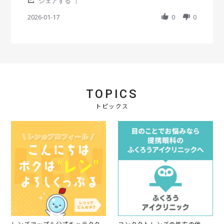
a
v
v
シェアする
S
r
i
i
h
2026-01-17
r
0
0
e
e
a
a
w
w
r
t
b
s
e
i
y
t
R
n
会
a
e
g
員
t
v
o
i
i
n
n
e
1
g
TOPICS
w
7
い
b
J
つ
トピックス
y
a
も
会
n
購
員
2
入
o
0
し
n
2
て
1
6
ま
7
す
J
a
n
2
0
2
6