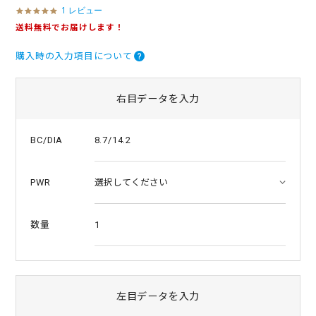
1 レビュー
5
.
送料無料でお届けします！
0
s
購入時の入力項目について
t
a
r
r
右目データを入力
a
t
i
8.7/14.2
BC/DIA
n
g
PWR
1
数量
左目データを入力