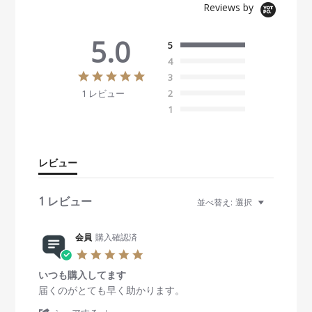
Reviews by
5.0
5
4
5
3
.
1 レビュー
2
0
s
1
t
a
r
r
レビュー
a
t
i
1 レビュー
並べ替え:
選択
n
g
会員
購入確認済
5
.
いつも購入してます
0
s
R
r
届くのがとても早く助かります。
t
e
e
'