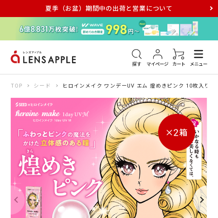
夏季（お盆）期間中の出荷と営業について
アキュビュー
メダリスト
メガネ
探す
マイページ
カート
メニュー
TOP
シード
ヒロインメイク ワンデーUV エム 煌めきピンク 10枚入り（