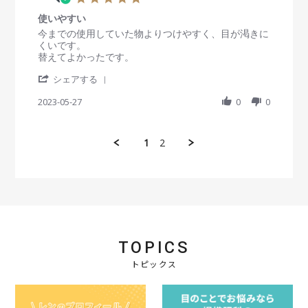
2
v
2
初
.
高
0
i
O
コ
使いやすい
0
さ
2
e
c
ン
s
R
r
今までの使用していた物よりつけやすく、目が渇きに
も
4
w
t
タ
t
e
e
くいです。
、
b
2
ク
a
v
v
替えてよかったです。
目
y
0
ト
r
i
i
の
会
2
'
r
e
e
シェアする
健
員
3
S
a
w
w
康
o
h
2023-05-27
t
0
0
b
s
の
n
a
i
y
t
こ
2
r
n
会
a
と
2
e
g
員
t
を
1
2
O
R
o
i
考
c
e
n
n
え
t
v
2
g
れ
2
i
7
使
ば
0
e
M
い
非
2
w
a
や
常
3
b
y
す
に
y
2
い
良
会
0
TOPICS
い
員
2
点
o
トピックス
3
だ
n
と
2
思
7
い