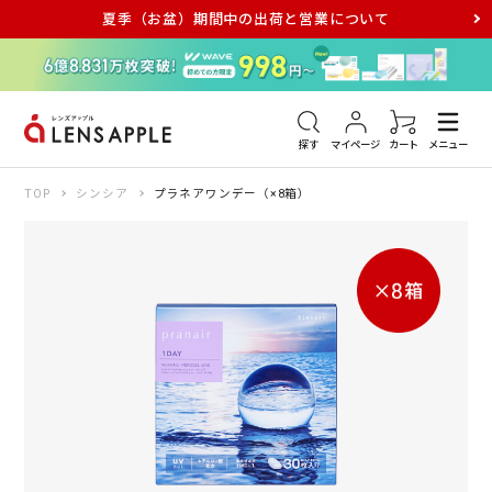
夏季（お盆）期間中の出荷と営業について
アキュビュー
メダリスト
メガネ
探す
マイページ
カート
メニュー
TOP
シンシア
プラネアワンデー（×8箱）