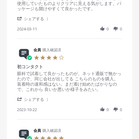
w
0
で
t
e
e
使用していたものよりクリアに見える気がします。パ
b
2
す
a
v
v
ッケージも開けやすくて良かったです。
y
4
が
r
i
i
会
乾
'
r
e
e
シェアする
員
燥
S
a
w
w
o
し
h
2024-03-11
t
0
0
b
s
n
た
a
i
y
t
3
り
r
n
会
a
1
か
e
g
員
t
M
す
R
会員
購入確認済
o
i
a
ん
e
n
n
4
y
だ
v
1
g
.
2
り
i
1
ク
初コンタクト
0
0
し
e
M
リ
s
R
r
眼科で試着して良かったものが、ネット通販で無かっ
2
ま
w
a
ア
t
e
e
たので、同じ会社が出してる こちらのものを購入。
4
せ
b
r
な
a
v
v
装着時の違和感はない。まだ着け始めたばかりなの
ん
y
2
視
r
i
i
で、これから 良いか悪いか様子をみたい。
で
会
0
界
r
e
e
し
員
2
'
a
w
w
シェアする
た
o
4
S
t
b
s
。
n
h
2023-10-22
i
0
0
y
t
酸
1
a
n
会
a
素
1
r
g
員
t
透
M
e
o
i
過
a
R
会員
購入確認済
n
n
率
r
e
2
g
5
の