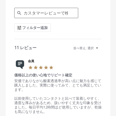
g
S
e
a
r
c
フィルター追加
h
R
e
v
i
11 レビュー
並べ替え:
選択
e
w
s
会員
5
.
価格以上の使い心地でリピート確定
0
s
R
r
安価でありながら酸素透過率が高い点に魅力を感じて
t
e
e
購入しました。実際に使ってみて、とても満足してい
a
v
v
ます。
r
i
i
r
e
e
以前使用していたコンタクトと比べて装着しやすく、
a
w
w
適度な厚みがあるため、扱いやすく丈夫な印象を受け
t
b
s
ました。毎日平均12時間ほど使用していますが、乾燥
i
y
t
も気になりません。
n
会
a