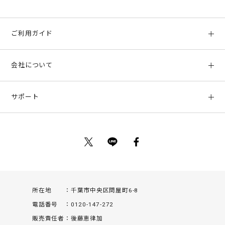
ご利用ガイド
初めての方へ
会社について
ご利用ガイド
会社概要
お支払い方法、配送について
サポート
店舗情報
返品について
お客様サポート
特定商取引法に基づく表示
ポイントについて
お問い合わせ
プライバシーポリシー
サイトマップ
ご利用規約
所在地
千葉市中央区問屋町6-8
電話番号
0120-147-272
販売責任者
後藤恵律加