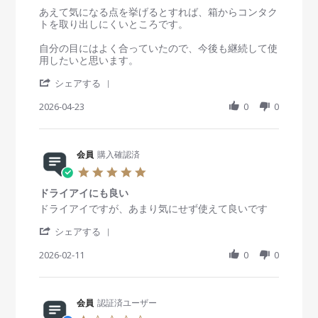
g
員
t
あえて気になる点を挙げるとすれば、箱からコンタク
o
i
トを取り出しにくいところです。
n
n
2
g
自分の目にはよく合っていたので、今後も継続して使
3
価
用したいと思います。
A
格
'
p
以
シェアする
S
r
上
h
2026-04-23
0
0
2
の
a
0
使
r
2
い
e
6
心
R
会員
購入確認済
地
e
で
5
v
リ
.
i
ピ
ドライアイにも良い
0
e
ー
s
R
r
ドライアイですが、あまり気にせず使えて良いです
w
ト
t
e
e
b
確
'
a
v
v
シェアする
y
定
S
r
i
i
会
h
2026-02-11
r
0
0
e
e
員
a
a
w
w
o
r
t
b
s
n
e
i
y
t
2
R
会員
認証済ユーザー
n
会
a
3
e
g
員
t