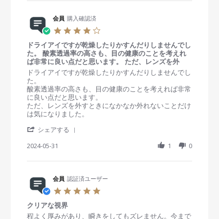
r
i
y
t
4
e
n
会
a
J
R
会員
購入確認済
g
員
t
u
e
o
i
4
l
v
n
n
.
2
i
2
g
ドライアイですが乾燥したりかすんだりしませんでし
0
0
e
1
満
た。 酸素透過率の高さも、目の健康のことを考えれ
s
2
w
J
足
ば非常に良い点だと思います。 ただ、レンズを外
t
5
b
a
a
R
r
ドライアイですが乾燥したりかすんだりしませんでし
y
n
r
e
e
た。
会
2
r
v
v
酸素透過率の高さも、目の健康のことを考えれば非常
員
0
a
i
i
に良い点だと思います。
o
2
t
e
e
ただ、レンズを外すときになかなか外れないことだけ
n
5
i
w
w
は気になりました。
2
n
b
s
1
'
g
y
t
シェアする
J
S
会
a
a
h
2024-05-31
1
0
員
t
n
a
o
i
2
r
n
n
0
e
3
g
2
R
会員
認証済ユーザー
1
ド
5
e
M
ラ
5
v
a
イ
.
i
y
ア
クリアな視界
0
e
2
イ
s
R
r
程よく厚みがあり、瞬きをしてもズレません。今まで