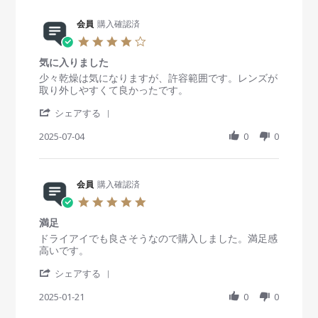
n
会
a
6
e
g
員
t
D
R
会員
購入確認済
o
i
e
e
n
n
4
c
v
2
g
.
2
i
2
充
気に入りました
0
0
e
S
血
s
R
r
少々乾燥は気になりますが、許容範囲です。レンズが
2
w
e
す
t
e
e
取り外しやすくて良かったです。
5
b
p
る
a
v
v
y
2
'
r
i
i
シェアする
会
0
S
r
e
e
員
2
h
2025-07-04
a
0
0
w
w
o
5
a
t
b
s
n
r
i
y
t
2
e
n
会
a
2
R
会員
購入確認済
g
員
t
S
e
o
i
5
e
v
n
n
.
p
i
4
g
満足
0
2
e
J
気
s
R
r
ドライアイでも良さそうなので購入しました。満足感
0
w
u
に
t
e
e
高いです。
2
b
l
入
a
v
v
5
y
2
り
'
r
i
i
シェアする
会
0
ま
S
r
e
e
員
2
し
h
2025-01-21
a
0
0
w
w
o
5
た
a
t
b
s
n