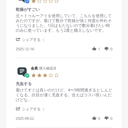
1
A
v
o
i
.
p
i
n
n
乾燥がすごい
0
r
e
1
g
s
R
r
元々トゥルーアイを使用していて、こちらを使用して
2
w
1
ド
t
e
e
みたのですが、着けて数分で乾燥が強く何度か外れそ
0
b
F
ラ
a
v
v
うになりました。1日はもたないので数分着けたい時
2
y
e
イ
r
i
i
のみに使っています。もう2度と購入しないです。
6
会
b
ア
r
e
e
員
2
イ
'
a
w
w
シェアする
o
0
に
S
t
b
s
n
2
も
h
2025-12-16
i
1
0
y
t
1
6
良
a
n
会
a
1
い
r
g
員
t
F
e
o
i
e
R
会員
購入確認済
n
n
b
e
1
g
3
2
v
6
乾
.
0
i
D
燥
充血する
0
2
e
e
が
s
R
r
着けてすぐは良いのだけど、4〜5時間過ぎるとしんど
6
w
c
す
t
e
e
くなる。白目が凄く充血する。合えばコスパ良いんだ
b
2
ご
a
v
v
けどな…
y
0
い
r
i
i
会
2
'
r
e
e
シェアする
員
5
S
a
w
w
o
h
2025-09-22
t
0
0
b
s
n
a
i
y
t
1
r