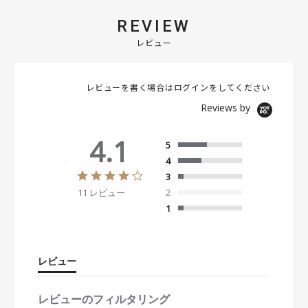
REVIEW
レビュー
レビューを書く場合は
ログイン
をしてください
Reviews by
4.1
5
4
4
3
.
11 レビュー
2
1
s
1
t
a
r
r
レビュー
a
t
i
レビューのフィルタリング
n