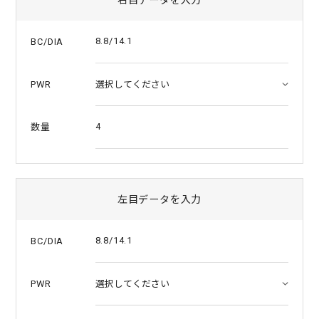
a
t
i
8.8/14.1
BC/DIA
n
g
PWR
4
数量
左目データを入力
8.8/14.1
BC/DIA
PWR