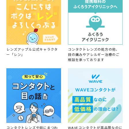
M
ま
a
す
y
。
2
た
0
だ
2
、
3
レ
ン
ズ
を
レンズアップル公式キャラクタ
コンタクトレンズの処方の他、
外
ー「レン」
目の痛みやアレルギー治療のご
相談を承っております
コンタクトレンズや目にまつわ
WAVEコンタクトが高品質なのに