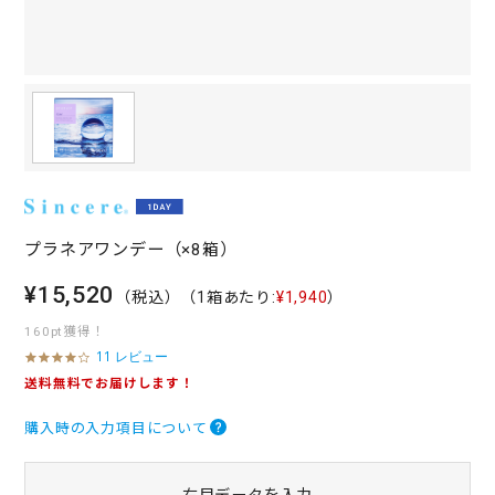
プラネアワンデー（×8箱）
¥15,520
（税込）
（1箱あたり:
¥1,940
）
160pt獲得！
11 レビュー
4
.
送料無料でお届けします！
1
s
購入時の入力項目について
t
a
r
r
右目データを入力