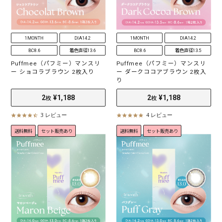
1MONTH
DIA14.2
1MONTH
DIA14.2
BC8.6
着色直径13.6
BC8.6
着色直径13.5
Puffmee（パフミー）マンスリ
Puffmee（パフミー）マンスリ
ー ショコラブラウン 2枚入り
ー ダークココアブラウン 2枚入
り
3 レビュー
4 レビュー
4
4
.
.
送料無料
セット販売あり
送料無料
セット販売あり
2
¥1,188
2
¥1,188
7
8
枚
枚
s
s
t
t
a
a
r
r
r
r
a
a
t
t
i
i
n
n
g
g