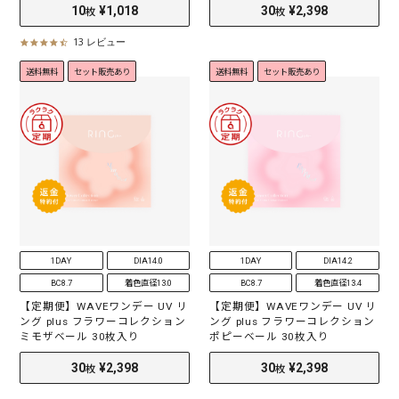
13 レビュー
4
.
送料無料
セット販売あり
送料無料
セット販売あり
6
s
t
a
r
r
a
t
i
n
g
1DAY
DIA14.0
1DAY
DIA14.2
BC8.7
着色直径13.0
BC8.7
着色直径13.4
【定期便】WAVEワンデー UV リ
【定期便】WAVEワンデー UV リ
ング plus フラワーコレクション
ング plus フラワーコレクション
ミモザベール 30枚入り
ポピーベール 30枚入り