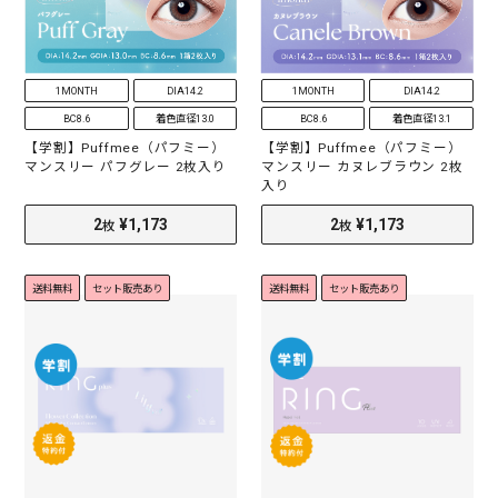
1MONTH
DIA14.2
1MONTH
DIA14.2
BC8.6
着色直径13.0
BC8.6
着色直径13.1
【学割】Puffmee（パフミー）
【学割】Puffmee（パフミー）
マンスリー パフグレー 2枚入り
マンスリー カヌレブラウン 2枚
入り
送料無料
セット販売あり
送料無料
セット販売あり
2
¥1,173
2
¥1,173
枚
枚