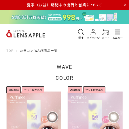
夏季（お盆）期間中の出荷と営業について
アキュビュー
メダリスト
メガネ
探す
マイページ
カート
メニュー
TOP
カラコン WAVE商品一覧
WAVE
COLOR
送料無料
セット販売あり
送料無料
セット販売あり