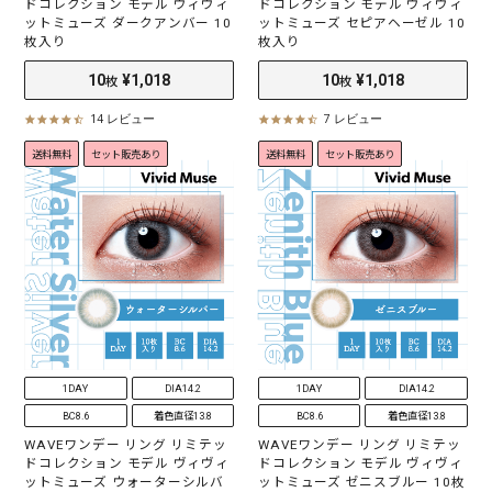
ドコレクション モデル ヴィヴィ
ドコレクション モデル ヴィヴィ
ットミューズ ダークアンバー 10
ットミューズ セピアヘーゼル 10
枚入り
枚入り
14 レビュー
7 レビュー
4
4
.
.
送料無料
セット販売あり
送料無料
セット販売あり
6
3
s
s
t
t
a
a
r
r
r
r
a
a
t
t
i
i
n
n
g
g
1DAY
DIA14.2
1DAY
DIA14.2
BC8.6
着色直径13.8
BC8.6
着色直径13.8
WAVEワンデー リング リミテッ
WAVEワンデー リング リミテッ
ドコレクション モデル ヴィヴィ
ドコレクション モデル ヴィヴィ
10
¥1,018
10
¥1,018
枚
枚
ットミューズ ウォーターシルバ
ットミューズ ゼニスブルー 10枚