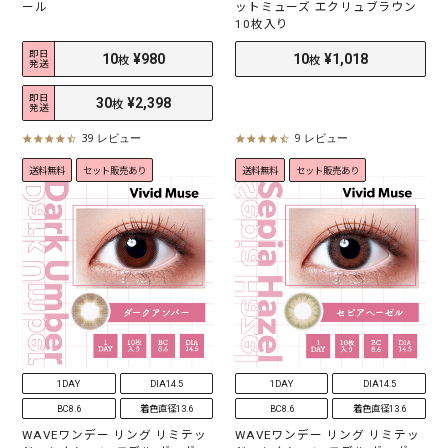
ール
ットミューズ エクリュブラウン
10枚入り
即日
発送
即日
発送
39 レビュー
9 レビュー
4
4
.
.
送料無料
セット販売あり
送料無料
セット販売あり
5
4
s
s
t
t
a
a
r
r
r
r
a
a
t
t
i
i
n
n
g
g
10
¥980
10
¥1,018
枚
枚
1DAY
DIA14.5
1DAY
DIA14.5
BC8.6
着色直径13.6
BC8.6
着色直径13.6
30
¥2,398
枚
WAVEワンデー リング リミテッ
WAVEワンデー リング リミテッ