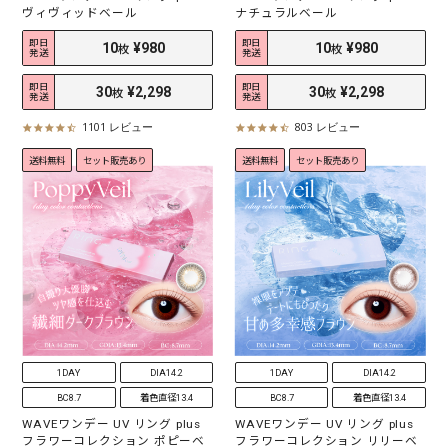
ヴィヴィッドベール
ナチュラルベール
即日
即日
発送
発送
即日
即日
発送
発送
1101 レビュー
803 レビュー
4
4
.
.
送料無料
セット販売あり
送料無料
セット販売あり
5
5
s
s
t
t
a
a
r
r
r
r
10
¥980
10
¥980
枚
枚
a
a
t
t
i
i
30
¥2,298
30
¥2,298
枚
枚
n
n
g
g
1DAY
DIA14.2
1DAY
DIA14.2
BC8.7
着色直径13.4
BC8.7
着色直径13.4
WAVEワンデー UV リング plus
WAVEワンデー UV リング plus
フラワーコレクション ポピーベ
フラワーコレクション リリーベ