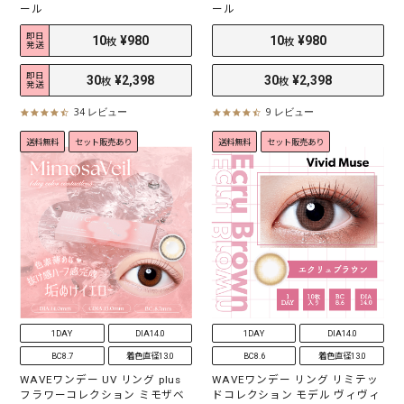
ール
ール
即日
発送
即日
発送
34 レビュー
9 レビュー
4
4
.
.
送料無料
セット販売あり
送料無料
セット販売あり
3
6
s
s
t
t
a
a
r
r
r
r
a
a
t
t
i
i
10
¥980
10
¥980
枚
枚
n
n
g
g
30
¥2,398
30
¥2,398
枚
枚
1DAY
DIA14.0
1DAY
DIA14.0
BC8.7
着色直径13.0
BC8.6
着色直径13.0
WAVEワンデー UV リング plus
WAVEワンデー リング リミテッ
フラワーコレクション ミモザベ
ドコレクション モデル ヴィヴィ