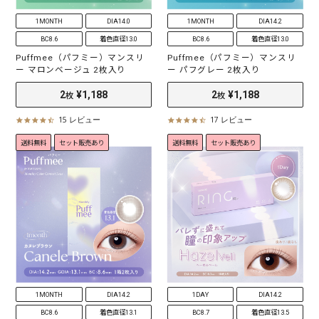
1MONTH
DIA14.0
1MONTH
DIA14.2
BC8.6
着色直径13.0
BC8.6
着色直径13.0
Puffmee（パフミー）マンスリ
Puffmee（パフミー）マンスリ
ー マロンベージュ 2枚入り
ー パフグレー 2枚入り
15 レビュー
17 レビュー
4
4
.
.
送料無料
セット販売あり
送料無料
セット販売あり
4
5
s
s
t
t
2
¥1,188
2
¥1,188
枚
枚
a
a
r
r
r
r
a
a
t
t
i
i
n
n
g
g
1MONTH
DIA14.2
1DAY
DIA14.2
BC8.6
着色直径13.1
BC8.7
着色直径13.5