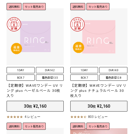
10
¥1,018
30
¥2,398
枚
枚
送料無料
セット販売あり
送料無料
セット販売あり
1DAY
DIA14.2
1DAY
DIA14.0
BC8.7
着色直径13.5
BC8.7
着色直径12.8
【定期便】WAVEワンデー UV リ
【定期便】WAVEワンデー UV リ
ング plus ヘーゼルベール 30枚
ング plus ナチュラルベール 30
入り
枚入り
4 レビュー
803 レビュー
5
4
.
.
送料無料
セット販売あり
送料無料
セット販売あり
0
5
s
s