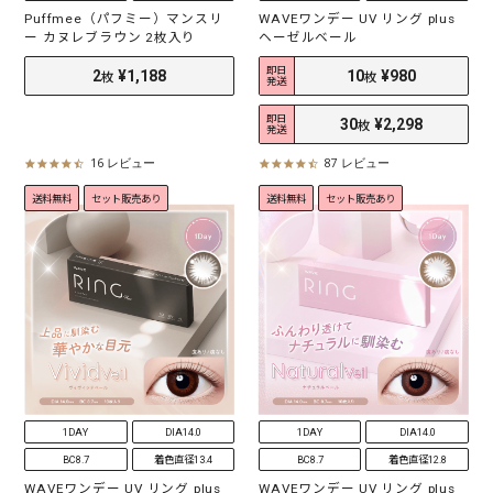
Puffmee（パフミー）マンスリ
WAVEワンデー UV リング plus
ー カヌレブラウン 2枚入り
ヘーゼルベール
即日
発送
即日
発送
16 レビュー
87 レビュー
4
4
.
.
送料無料
セット販売あり
送料無料
セット販売あり
6
4
s
s
t
t
2
¥1,188
10
¥980
枚
枚
a
a
r
r
r
r
30
¥2,298
枚
a
a
t
t
i
i
n
n
g
g
1DAY
DIA14.0
1DAY
DIA14.0
BC8.7
着色直径13.4
BC8.7
着色直径12.8
WAVEワンデー UV リング plus
WAVEワンデー UV リング plus