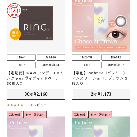
30
¥2,398
30
¥2,398
枚
枚
t
t
a
a
r
r
r
r
a
a
t
t
i
i
n
n
g
g
1DAY
DIA14.0
1MONTH
DIA14.2
BC8.7
着色直径13.4
BC8.6
着色直径13.6
【定期便】WAVEワンデー UV リ
【学割】Puffmee（パフミー）
ング plus ヴィヴィッドベール
マンスリー ショコラブラウン 2
30枚入り
枚入り
1101 レビュー
4
.
送料無料
セット販売あり
送料無料
セット販売あり
5
s
t
a
30
¥2,160
30
¥2,160
枚
枚
r