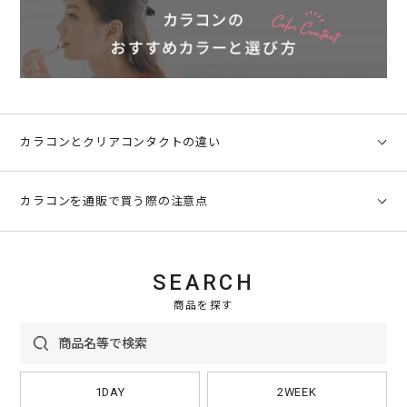
10
¥965
10
¥965
枚
枚
30
¥2,348
30
¥2,348
枚
枚
カラコンとクリアコンタクトの違い
カラコンとクリアレンズの違いをご存じですか？
カラコンを通販で買う際の注意点
どちらも同じコンタクトレンズですが、その使用用途は大きく違
います。
おしゃれだけではなく、普段使いもできるカラコン。
カラコン
そのカラコンをネットで購入する時に、必ず確認してほしい注意
SEARCH
点があります。
■カラコンの種類
商品を探す
購入前の大前提として「高度管理医療機器販売業許可」を取得し
「カラコン」は「カラーコンタクトレンズ」の略です。その名の
ているショップであるか確認しましょう。
通り、レンズに円状に着色をされています。装用期間は、1day、
聞きなじみのない言葉かとは思いますが、これがとても重要で
2week、1monthなど、使用頻度によって商品を選ぶことができ
す。
ます。
1DAY
2WEEK
多くの人はおしゃれ目的で使いますが、眼病や事故によって眼球