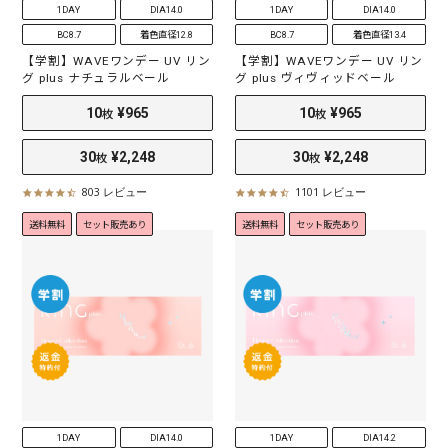
1DAY
DIA14.0
1DAY
DIA14.0
BC8.7
着色直径12.8
BC8.7
着色直径13.4
【学割】WAVEワンデー UV リン
【学割】WAVEワンデー UV リン
グ plus ナチュラルベール
グ plus ヴィヴィッドベール
803 レビュー
1101 レビュー
4
4
.
.
送料無料
セット販売あり
送料無料
セット販売あり
5
5
s
s
t
t
a
a
r
r
r
r
a
a
t
t
i
i
n
n
g
g
10
¥965
10
¥965
枚
枚
1DAY
DIA14.0
1DAY
DIA14.2