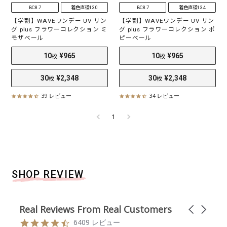
30
¥2,348
30
¥2,248
枚
枚
BC8.7
着色直径13.0
BC8.7
着色直径13.4
【学割】WAVEワンデー UV リン
【学割】WAVEワンデー UV リン
グ plus フラワーコレクション ミ
グ plus フラワーコレクション ポ
モザベール
ピーベール
39 レビュー
34 レビュー
4
4
.
.
5
3
1
s
s
t
t
a
a
r
r
r
r
a
a
SHOP REVIEW
t
t
i
i
n
n
g
g
Real Reviews From Real Customers
C
10
¥965
10
¥965
枚
枚
a
R
4
6409 レビュー
r