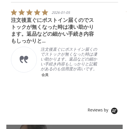
e
.
o
v
7
30
¥2,248
30
¥2,248
枚
枚
u
5
i
s
2026-01-05
s
.
e
t
注文後直ぐにポストイン届くのでス
e
0
w
a
l
s
トックが無くなった時は凄い助かり
s
r
a
t
c
r
ます。返品などの細かい手続き内容
r
a
a
a
r
もしっかりと...
r
r
t
o
r
o
i
w
注文後直ぐにポストイン届くの
a
u
n
s
でストックが無くなった時は凄
t
s
g
い助かります。返品などの細か
i
e
い手続き内容もしっかりと記載
n
l
があるのも信用度が高いです。
g
会員
Reviews by