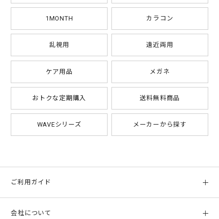
日本においてカラコンは「高度管理医療機器」です。
を損傷した人に向けた医療用のカラコンも存在します。
これは、誤った使い方をすると失明や眼病など健康面におけるリ
1MONTH
カラコン
近年人気が高まっているのは、ブラウンやブラックなど、普段使
スクがあるためです。
いもできるようなナチュラルなカラコンです。また、外国人風の
かつてカラコンは雑貨の扱いであったため、販売に許可は必要あ
瞳になれるデザインのハーフ系カラコンも人気です。現在、様々
乱視用
遠近両用
りませんでした。
なデザインのハーフ系カラコンが販売されています。外国人やハ
しかし、粗悪なレンズによる失明や眼病などのトラブルが相次い
ーフの方のように、色素が薄く、鮮やかで透明感のある瞳に憧れ
ケア用品
メガネ
だため、現在、日本では厚生労働省の承認を受けたカラコン以外
る方におすすめします。
は販売できなくなりました。
他にもコスプレなどに使える高発色のものや、猫の目のような特
おトクな定期購入
送料無料商品
殊柄のカラコンもあります。
厚生労働省の承認を受けたカラコンには必ず「高度管理医療機器
■カラコンの選び方
承認番号」があります。
WAVEシリーズ
メーカーから探す
レンズ直径が大きいとレンズのずれは少なくなり安定した装用感
この表記がない場合は承認を受けていないことになりますので、
となりますが、角膜がレンズに覆われる面も多くなってしまうた
安全性に問題がある可能性があります。
め、酸素を取り入れにくくなり、目の負担となってしまいます。
もちろん、問題のない製品も数多くありますが、もし、承認番号
目の大きさや見せたい黒目の大きさにもよりますが、平均的な直
の記載がない商品を使う場合には、いつも以上に安全に気を遣
径サイズ14.0～14.2mmで選ぶことをおすすめします。
い、少しでも不調を感じたらすぐに外すなどの対応をしましょ
ご利用ガイド
う。
当店(レンズアップル)では、芸能人・モデルプロデュースのカラ
コンも多く取り扱っております。
当店(レンズアップル)は高度管理医療機器販売業許可を取得して
初めての方へ
芸能人・モデルプロデュースのカラコンは、2weekや1month商
おり、また、取り扱う商品もすべて厚生労働省承認済みの製品で
会社について