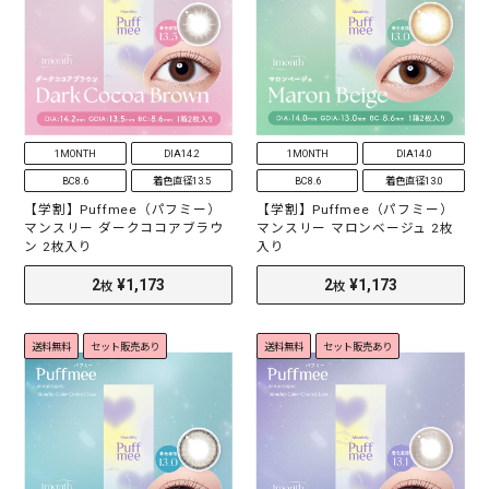
r
a
t
i
n
g
1MONTH
DIA14.2
1MONTH
DIA14.0
BC8.6
着色直径13.5
BC8.6
着色直径13.0
【学割】Puffmee（パフミー）
【学割】Puffmee（パフミー）
マンスリー ダークココアブラウ
マンスリー マロンベージュ 2枚
ン 2枚入り
入り
送料無料
セット販売あり
送料無料
セット販売あり
30
¥2,160
2
¥1,173
枚
枚