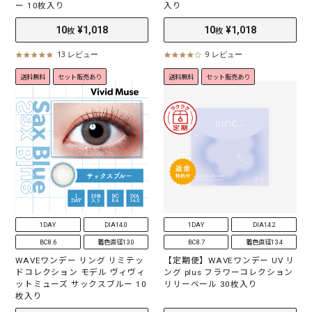
ー 10枚入り
入り
13 レビュー
9 レビュー
4
4
.
.
送料無料
セット販売あり
送料無料
セット販売あり
8
0
s
s
t
t
a
a
r
r
r
r
a
a
t
t
i
i
n
n
g
g
1DAY
DIA14.0
1DAY
DIA14.2
BC8.6
着色直径13.0
BC8.7
着色直径13.4
WAVEワンデー リング リミテッ
【定期便】WAVEワンデー UV リ
ドコレクション モデル ヴィヴィ
ング plus フラワーコレクション
ットミューズ サックスブルー 10
リリーベール 30枚入り
枚入り
10
¥1,018
10
¥1,018
枚
枚