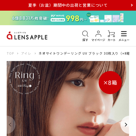
夏季（お盆）期間中の出荷と営業について
アキュビュー
メダリスト
メガネ
探す
マイページ
カート
メニュー
TOP
アイレ
ネオサイトワンデーリング UV ブラック 30枚入り（×8箱）