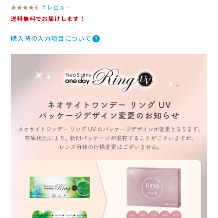
5 レビュー
4
.
送料無料でお届けします！
4
s
購入時の入力項目について
t
a
r
r
a
t
i
n
g