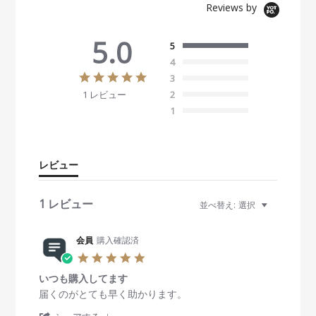
Reviews by
5.0
5
4
5
3
.
1 レビュー
2
0
s
1
t
a
r
r
レビュー
a
t
i
1 レビュー
並べ替え:
選択
n
g
会員
購入確認済
5
.
いつも購入してます
0
s
R
r
届くのがとても早く助かります。
t
e
e
'