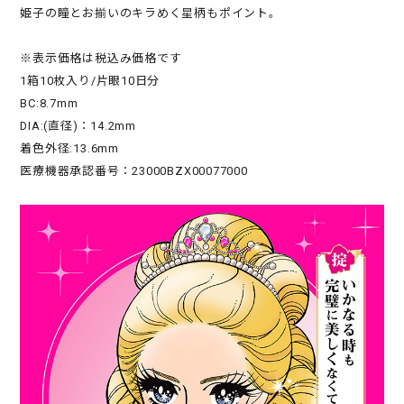
姫子の瞳とお揃いのキラめく星柄もポイント。
※表示価格は税込み価格です
1箱10枚入り/片眼10日分
BC:8.7mm
DIA:(直径)：14.2mm
着色外径:13.6mm
医療機器承認番号：23000BZX00077000