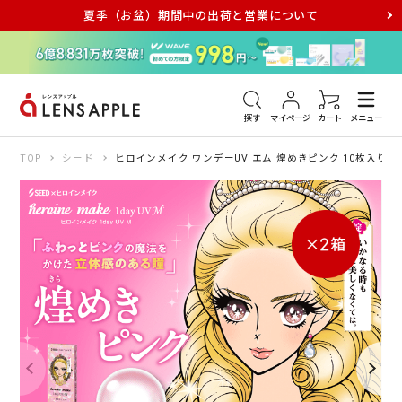
夏季（お盆）期間中の出荷と営業について
アキュビュー
メダリスト
メガネ
探す
マイページ
カート
メニュー
TOP
シード
ヒロインメイク ワンデーUV エム 煌めきピンク 10枚入り（