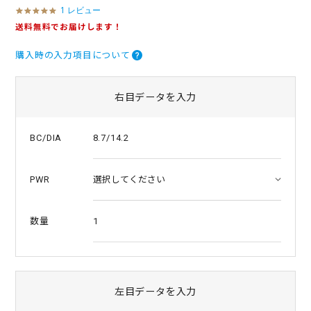
1 レビュー
5
.
送料無料でお届けします！
0
s
購入時の入力項目について
t
a
r
r
右目データを入力
a
t
i
8.7/14.2
BC/DIA
n
g
PWR
1
数量
左目データを入力