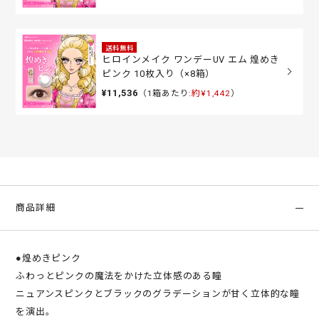
送料無料
ヒロインメイク ワンデーUV エム 煌めき
ピンク 10枚入り（×8箱）
¥11,536
（1箱あたり:
約¥1,442
）
商品詳細
●煌めきピンク
ふわっとピンクの魔法をかけた立体感のある瞳
ニュアンスピンクとブラックのグラデーションが甘く立体的な瞳
を演出。