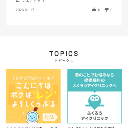
a
v
v
シェアする
S
r
i
i
h
2026-01-17
r
0
0
e
e
a
a
w
w
r
t
b
s
e
i
y
t
R
n
会
a
e
g
員
t
v
o
i
i
n
n
e
1
g
TOPICS
w
7
い
b
J
つ
トピックス
y
a
も
会
n
購
員
2
入
o
0
し
n
2
て
1
6
ま
7
す
J
a
n
2
0
2
6