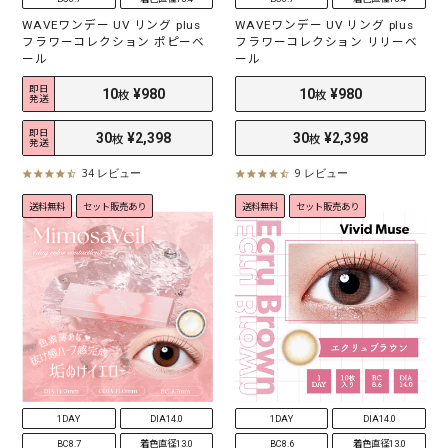
WAVEワンデー UV リング plus
WAVEワンデー UV リング plus
フラワーコレクション ポピーベ
フラワーコレクション リリーベ
ール
ール
即日
発送
即日
発送
34 レビュー
9 レビュー
4
4
.
.
送料無料
セット販売あり
送料無料
セット販売あり
3
6
s
s
t
t
a
a
r
r
r
r
a
a
t
t
i
i
10
¥980
10
¥980
枚
枚
n
n
g
g
30
¥2,398
30
¥2,398
枚
枚
1DAY
DIA14.0
1DAY
DIA14.0
BC8.7
着色直径13.0
BC8.6
着色直径13.0