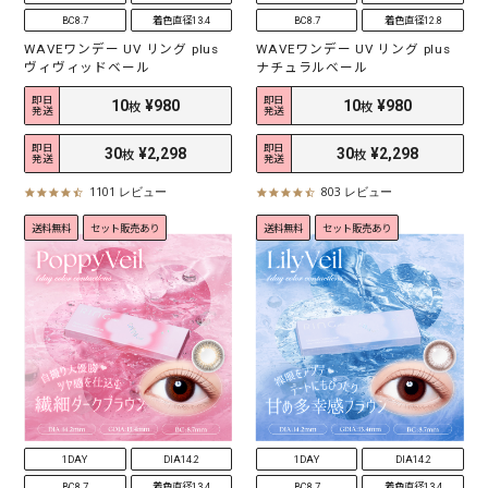
BC8.7
着色直径13.4
BC8.7
着色直径12.8
WAVEワンデー UV リング plus
WAVEワンデー UV リング plus
ヴィヴィッドベール
ナチュラルベール
即日
即日
発送
発送
即日
即日
発送
発送
1101 レビュー
803 レビュー
4
4
.
.
送料無料
セット販売あり
送料無料
セット販売あり
5
5
s
s
t
t
a
a
r
r
r
r
10
¥980
10
¥980
枚
枚
a
a
t
t
i
i
30
¥2,298
30
¥2,298
枚
枚
n
n
g
g
1DAY
DIA14.2
1DAY
DIA14.2
BC8.7
着色直径13.4
BC8.7
着色直径13.4