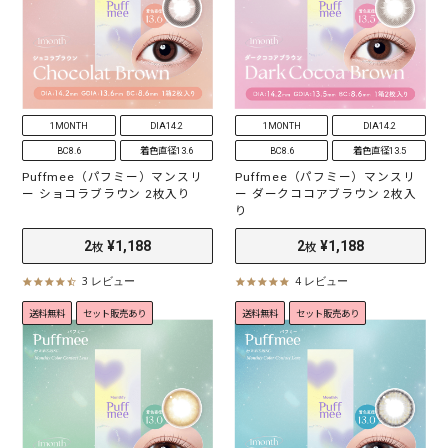
1MONTH
DIA14.2
1MONTH
DIA14.2
BC8.6
着色直径13.6
BC8.6
着色直径13.5
Puffmee（パフミー）マンスリ
Puffmee（パフミー）マンスリ
ー ショコラブラウン 2枚入り
ー ダークココアブラウン 2枚入
り
3 レビュー
4 レビュー
4
4
.
.
送料無料
セット販売あり
送料無料
セット販売あり
7
8
2
¥1,188
2
¥1,188
枚
枚
s
s
t
t
a
a
r
r
r
r
a
a
t
t