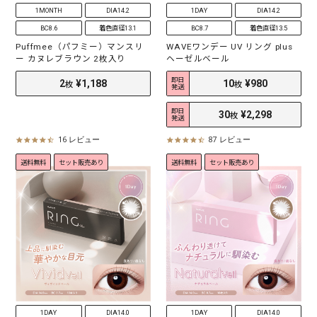
1MONTH
DIA14.2
1DAY
DIA14.2
BC8.6
着色直径13.1
BC8.7
着色直径13.5
Puffmee（パフミー）マンスリ
WAVEワンデー UV リング plus
ー カヌレブラウン 2枚入り
ヘーゼルベール
即日
発送
即日
発送
16 レビュー
87 レビュー
4
4
.
.
送料無料
セット販売あり
送料無料
セット販売あり
6
4
s
s
t
t
2
¥1,188
10
¥980
枚
枚
a
a
r
r
r
r
30
¥2,298
枚
a
a
t
t
i
i
n
n
g
g
1DAY
DIA14.0
1DAY
DIA14.0