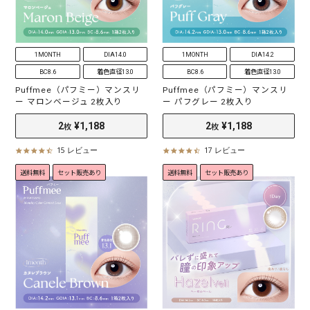
i
i
n
n
g
g
1MONTH
DIA14.0
1MONTH
DIA14.2
BC8.6
着色直径13.0
BC8.6
着色直径13.0
Puffmee（パフミー）マンスリ
Puffmee（パフミー）マンスリ
ー マロンベージュ 2枚入り
ー パフグレー 2枚入り
15 レビュー
17 レビュー
4
4
.
.
送料無料
セット販売あり
送料無料
セット販売あり
4
5
s
s
t
t
2
¥1,188
2
¥1,188
枚
枚
a
a
r
r
r
r
a
a
t
t
i
i
n
n
g
g