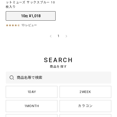
ットミューズ サックスブルー 10
枚入り
10
¥1,018
10
¥1,018
枚
枚
13 レビュー
4
.
6
1
s
t
a
r
r
SEARCH
a
t
商品を探す
i
n
g
1DAY
2WEEK
1MONTH
カラコン