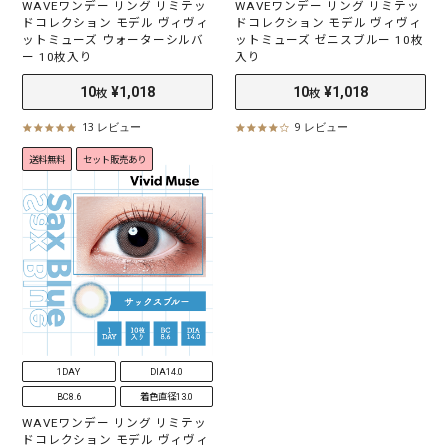
WAVEワンデー リング リミテッ
WAVEワンデー リング リミテッ
ドコレクション モデル ヴィヴィ
ドコレクション モデル ヴィヴィ
10
¥1,018
10
¥1,018
枚
枚
ットミューズ ウォーターシルバ
ットミューズ ゼニスブルー 10枚
ー 10枚入り
入り
13 レビュー
9 レビュー
4
4
.
.
送料無料
セット販売あり
8
0
s
s
t
t
a
a
r
r
r
r
a
a
t
t
i
i
n
n
g
g
1DAY
DIA14.0
BC8.6
着色直径13.0
WAVEワンデー リング リミテッ
ドコレクション モデル ヴィヴィ