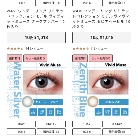
BC8.6
着色直径13.6
BC8.6
着色直径13.6
30
¥2,398
枚
WAVEワンデー リング リミテッ
WAVEワンデー リング リミテッ
ドコレクション モデル ヴィヴィ
ドコレクション モデル ヴィヴィ
ットミューズ ダークアンバー 10
ットミューズ セピアヘーゼル 10
枚入り
枚入り
14 レビュー
7 レビュー
4
4
.
.
送料無料
セット販売あり
送料無料
セット販売あり
6
3
s
s
t
t
a
a
r
r
r
r
a
a
t
t
i
i
n
n
g
g
1DAY
DIA14.2
1DAY
DIA14.2
BC8.6
着色直径13.8
BC8.6
着色直径13.8