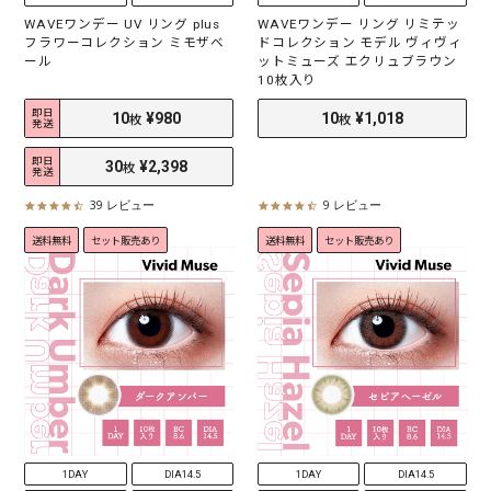
WAVEワンデー UV リング plus
WAVEワンデー リング リミテッ
フラワーコレクション ミモザベ
ドコレクション モデル ヴィヴィ
ール
ットミューズ エクリュブラウン
10枚入り
即日
発送
即日
発送
39 レビュー
9 レビュー
4
4
.
.
送料無料
セット販売あり
送料無料
セット販売あり
5
4
s
s
t
t
a
a
r
r
r
r
a
a
t
t
i
i
n
n
g
g
10
¥980
10
¥1,018
枚
枚
1DAY
DIA14.5
1DAY
DIA14.5