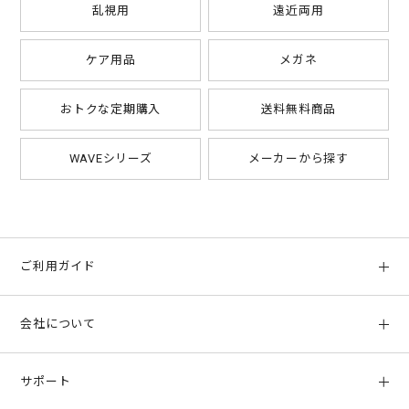
乱視用
遠近両用
ケア用品
メガネ
10
¥1,018
枚
おトクな定期購入
送料無料商品
WAVEシリーズ
メーカーから探す
ご利用ガイド
初めての方へ
会社について
ご利用ガイド
会社概要
お支払い方法、配送について
サポート
店舗情報